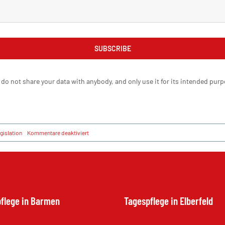
SUBSCRIBE
 do not share your data with anybody, and only use it for its intended purp
für
gislation
Kommentare deaktiviert
Driver
Safety
Update
flege in Barmen
Tagespflege in Elberfeld