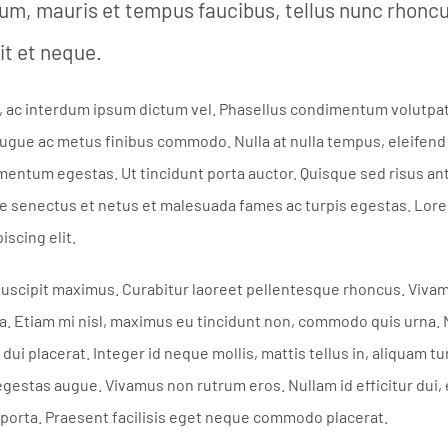
ulum, mauris et tempus faucibus, tellus nunc rhon
it et neque.
sto, ac interdum ipsum dictum vel. Phasellus condimentum volut
 augue ac metus finibus commodo. Nulla at nulla tempus, eleifend
mentum egestas. Ut tincidunt porta auctor. Quisque sed risus an
ue senectus et netus et malesuada fames ac turpis egestas. Lore
iscing elit.
uscipit maximus. Curabitur laoreet pellentesque rhoncus. Vivam
. Etiam mi nisl, maximus eu tincidunt non, commodo quis urna. N
 dui placerat. Integer id neque mollis, mattis tellus in, aliquam tu
 egestas augue. Vivamus non rutrum eros. Nullam id efficitur dui, et
porta. Praesent facilisis eget neque commodo placerat.