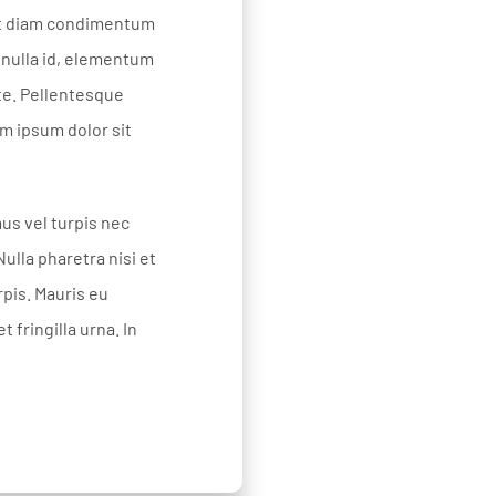
pat diam condimentum
 nulla id, elementum
te. Pellentesque
m ipsum dolor sit
us vel turpis nec
ulla pharetra nisi et
rpis. Mauris eu
 fringilla urna. In