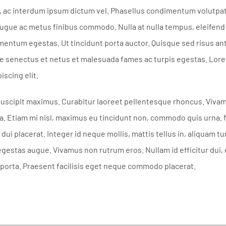
sto, ac interdum ipsum dictum vel. Phasellus condimentum volut
 augue ac metus finibus commodo. Nulla at nulla tempus, eleifend
mentum egestas. Ut tincidunt porta auctor. Quisque sed risus an
ue senectus et netus et malesuada fames ac turpis egestas. Lore
iscing elit.
uscipit maximus. Curabitur laoreet pellentesque rhoncus. Vivam
. Etiam mi nisl, maximus eu tincidunt non, commodo quis urna. N
 dui placerat. Integer id neque mollis, mattis tellus in, aliquam tu
 egestas augue. Vivamus non rutrum eros. Nullam id efficitur dui, et
porta. Praesent facilisis eget neque commodo placerat.