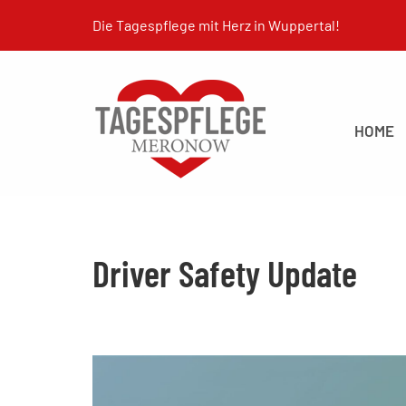
Zum
Die Tagespflege mit Herz in Wuppertal!
Inhalt
springen
HOME
Driver Safety Update