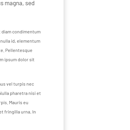
cus magna, sed
pat diam condimentum
 nulla id, elementum
te. Pellentesque
m ipsum dolor sit
us vel turpis nec
ulla pharetra nisi et
rpis. Mauris eu
 fringilla urna. In