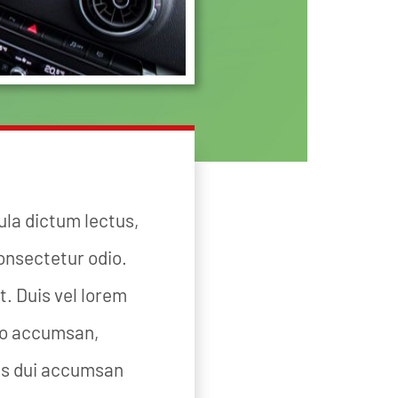
ula dictum lectus,
consectetur odio.
. Duis vel lorem
ero accumsan,
rtis dui accumsan