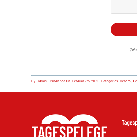
(We
By
Tobias
Published On: Februar 7th, 2019
Categories:
General
,
Le
Tagesp