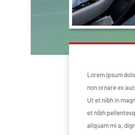
Lorem ipsum dolor
non ornare ex auct
Ut et nibh in mag
et nibh pellentes
aliquam mi a, dign